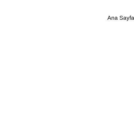
Ana Sayf
Kesilme Dir
A