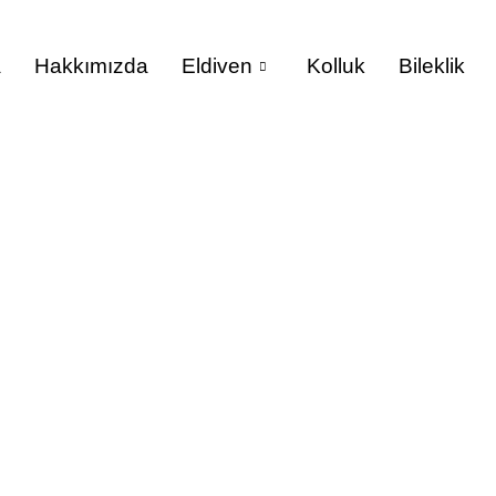
a
Hakkımızda
Eldiven
Kolluk
Bileklik
ençli Yağlı/Islak Or
na Sayfa
/
Eldiven
/ Kesilme Dirençli Yağlı/Islak Ortam Eldive