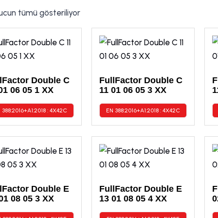
ucun tümü gösteriliyor
lFactor Double C
FullFactor Double C
F
01 06 05 1 XX
11 01 06 05 3 XX
1
 388:2016+A1:2018 : 4X42C
EN 388:2016+A1:2018 : 4X42C
lFactor Double E
FullFactor Double E
F
01 08 05 3 XX
13 01 08 05 4 XX
0