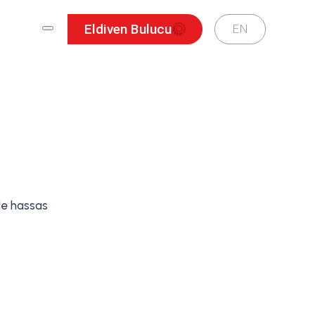
Eldiven Bulucu
EN
nde hassas