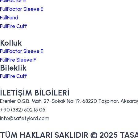
FullFactor E
FullFactor Sleeve E
FullFend
FullFire Cuff
Kolluk
FullFactor Sleeve E
FullFire Sleeve F
Bileklik
FullFire Cuff
İLETİŞİM BİLGİLERİ
Erenler O.S.B. Mah. 27. Sokak No: 19, 68220 Taşpınar, Aksara
+90 (382) 502 15 05
info@safetylord.com
TÜM HAKLARI SAKLIDIR © 2025 TA