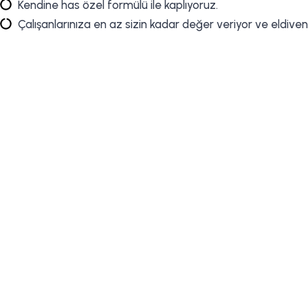
Kendine has özel formülü ile kaplıyoruz.
Çalışanlarınıza en az sizin kadar değer veriyor ve eldiven
KATALOG
İLETİŞİM
AB UYGUNLUK BEYANI