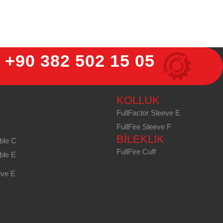
+90 382 502 15 05
KOLLUK
FullFactor Sleeve E
FullFire Sleeve F
BILEKLIK
ble C
FullFire Cuff
ble E
eve E