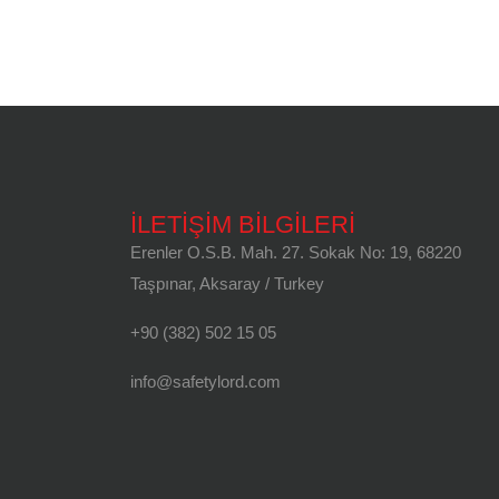
İLETİŞİM BİLGİLERİ
Erenler O.S.B. Mah. 27. Sokak No: 19, 68220
Taşpınar, Aksaray / Turkey
+90 (382) 502 15 05
info@safetylord.com