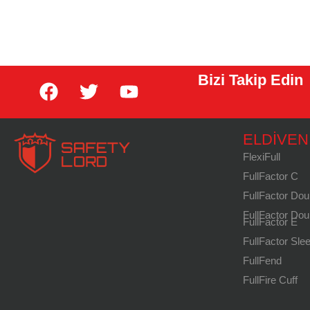
Bizi Takip Edin
ELDIVEN
FlexiFull
FullFactor C
FullFactor Dou
FullFactor Dou
FullFactor E
FullFactor Sle
FullFend
FullFire Cuff