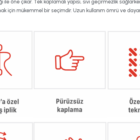
ği ile öne çıkar. Tek kaplamalı yapısı, sıvı geçirmezlik sağlarken
lamak için mükemmel bir seçimdir. Uzun kullanım ömrü ve dayanık