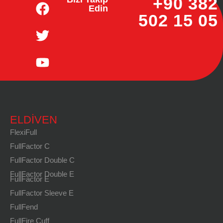
+90 382
Edin
502 15 05
ELDIVEN
FlexiFull
FullFactor C
FullFactor Double C
FullFactor Double E
FullFactor E
FullFactor Sleeve E
FullFend
FullFire Cuff